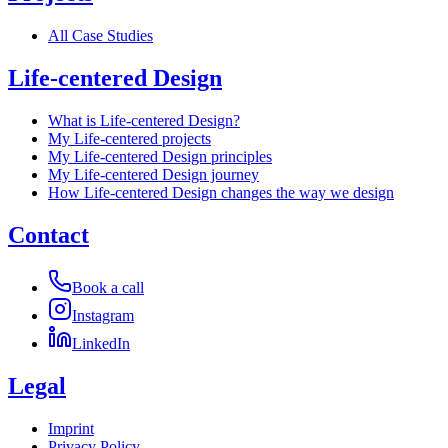
All Case Studies
Life-centered Design
What is Life-centered Design?
My Life-centered projects
My Life-centered Design principles
My Life-centered Design journey
How Life-centered Design changes the way we design
Contact
Book a call
Instagram
LinkedIn
Legal
Imprint
Privacy Policy